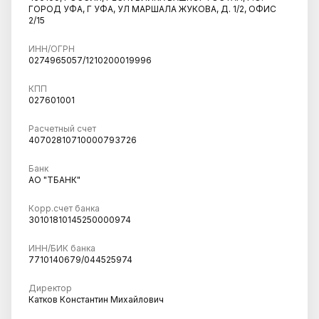
ГОРОД УФА, Г УФА, УЛ МАРШАЛА ЖУКОВА, Д. 1/2, ОФИС
2/15
ИНН/ОГРН
0274965057/1210200019996
КПП
027601001
Расчетный счет
40702810710000793726
Банк
АО "ТБАНК"
Корр.счет банка
30101810145250000974
ИНН/БИК банка
7710140679/044525974
Директор
Катков Константин Михайлович